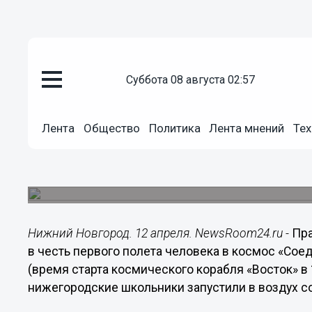
Общество
суббота 08 августа 02:57
12.04.2014
20:07
Советский космонавт Георгий 
Лента
Общество
Политика
Лента мнений
Тех
проявлять интерес к космонав
Телефонное обращение дважды героя Советског
площадке перед планетарием в Нижнем Новгор
Нижний Новгород. 12 апреля. NewsRoom24.ru -
Пра
в честь первого полета человека в космос «Соед
(время старта космического корабля «Восток» в 
нижегородские школьники запустили в воздух с