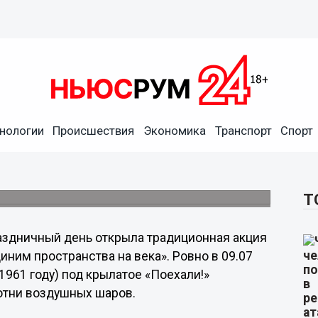
Гречко призвал нижегородцев
нологии
Происшествия
Экономика
Транспорт
Спорт
тике
о Союза было транслировано 12 апреля на
оде.
Т
здничный день открыла традиционная акция
иним пространства на века». Ровно в 09.07
1961 году) под крылатое «Поехали!»
отни воздушных шаров.