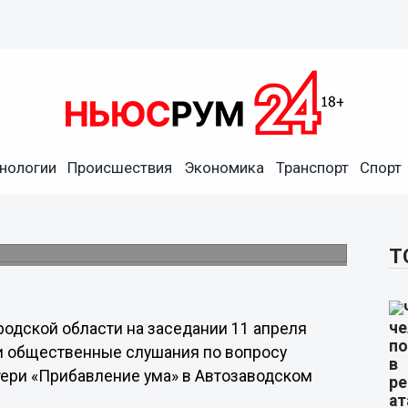
оительству церкви в честь
ение ума» пройдут в
нологии
Происшествия
Экономика
Транспорт
Спорт
ок для строительства церкви на проспекте
Т
одской области на заседании 11 апреля
и общественные слушания по вопросу
тери «Прибавление ума» в Автозаводском