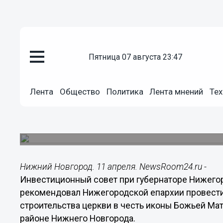
Общество
пятница 07 августа 23:47
11.04.2014
13:15
Общественные слушания по стр
иконы Божьей Матери «Прибавл
Лента
Общество
Политика
Лента мнений
Тех
Автозаводском районе
Мэрия предлагает Нижегородской епархии участ
Молодежный.
Нижний Новгород. 11 апреля. NewsRoom24.ru -
Инвестиционный совет при губернаторе Нижегор
рекомендовал Нижегородской епархии провест
строительства церкви в честь иконы Божьей Ма
районе Нижнего Новгорода.