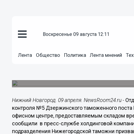
Общество
воскресенье 09 августа 12:11
09.04.2014
09:00
Новое подразделение таможни 
Лента
Общество
Политика
Лента мнений
Тех
«Логопрома»
Приказ о его создании подписал исполняющий 
таможенной службы России, генерал-полковни
Нижний Новгород. 09 апреля. NewsRoom24.ru -
От
контроля №5 Дзержинского таможенного поста
офисном центре, предоставляемым складом вре
сообщили в пресс-службе холдинговой компани
подразделения Нижегородской таможни призван