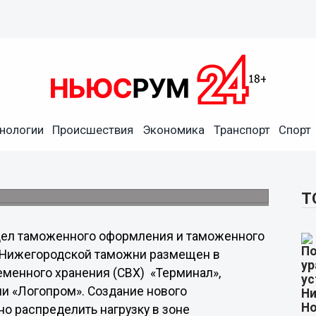
открыто на базе склада
нологии
Происшествия
Экономика
Транспорт
Спорт
обязанности руководителя Федеральной
к таможенной службы Владимир Малинин.
Т
дел таможенного оформления и таможенного
 Нижегородской таможни размещен в
менного хранения (СВХ) «Терминал»,
и «Логопром». Создание нового
о распределить нагрузку в зоне