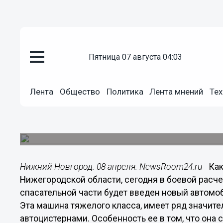
Общество
пятница 07 августа 04:03
08.04.2014
09:43
Новый автомобиль на базе "МА
Лента
Общество
Политика
Лента мнений
Тех
нижегородских пожарных
Новая машина тяжелого класса, имеет ряд зна
другими автоцистернами.
Нижний Новгород. 08 апреля. NewsRoom24.ru -
Как
Нижегородской области, сегодня в боевой расч
спасательной части будет введен новый автомоби
Эта машина тяжелого класса, имеет ряд значит
автоцистернами. Особенность ее в том, что она 