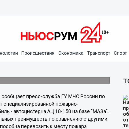
За" появится у
нологии
Происшествия
Экономика
Транспорт
Спорт
чительных преимуществ по сравнению с
Т
 сообщает пресс-служба ГУ МЧС России по
ет специализированной пожарно-
ль - автоцистерна АЦ 10-150 на базе "МАЗа".
ельных преимуществ по сравнению с другими
способна перевозить к месту пожара