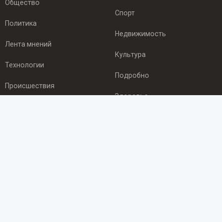
Общество
Спорт
Политика
Недвижимость
Лента мнений
Культура
Технологии
Подробно
Происшествия
Здоровье
Экономика
ПОДПИСКА
Подпишись на рассылку NEWSROOM24
и будь
в курсе новостей в своём городе:
Подписаться