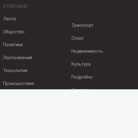
РУБРИКИ
Лента
Транспорт
Общество
Спорт
Политика
Недвижимость
Лента мнений
Культура
Технологии
Подробно
Происшествия
Здоровье
Экономика
ПОДПИСКА
Подпишись на рассылку NEWSROOM24
и будь
в курсе новостей в своём городе: