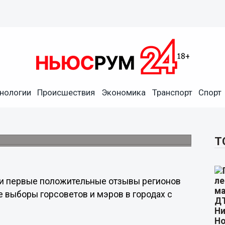
нологии
Происшествия
Экономика
Транспорт
Спорт
т в Нижнем Новгороде 19
ей 30 регионов.
Т
или первые положительные отзывы регионов
 выборы горсоветов и мэров в городах с