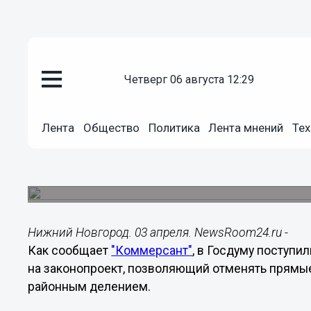
четверг 06 августа 12:29
Общество
03.04.2014
09:38
Лента
Общество
Политика
Лента мнений
Тех
Форум по реформе МСУ пройде
апреля
Предполагается участие в форуме представител
Нижний Новгород. 03 апреля. NewsRoom24.ru -
Как сообщает
"Коммерсант"
, в Госдуму поступ
на законопроект, позволяющий отменять прямые
районным делением.