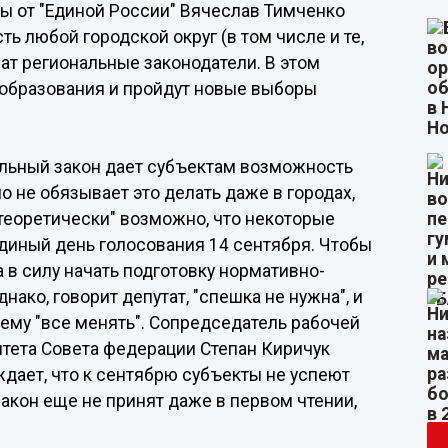
ы от "Единой России" Вячеслав Тимченко
ть любой городской округ (в том числе и те,
шат региональные законодатели. В этом
е образования и пройдут новые выборы
альный закон дает субъектам возможность
о не обязывает это делать даже в городах,
"теоретически" возможно, что некоторые
единый день голосования 14 сентября. Чтобы
а в силу начать подготовку нормативно-
нако, говорит депутат, "спешка не нужна", и
 чему "все менять". Сопредседатель рабочей
тета Совета федерации Степан Киричук
рждает, что к сентябрю субъекты не успеют
 закон еще не принят даже в первом чтении,