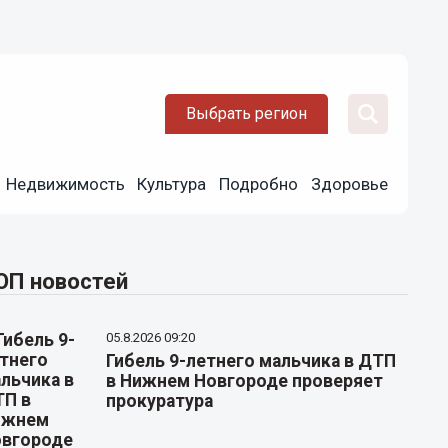
Выбрать регион
Недвижимость
Культура
Подробно
Здоровье
ОП новостей
05.8.2026 09:20
Гибель 9-летнего мальчика в ДТП
в Нижнем Новгороде проверяет
прокуратура