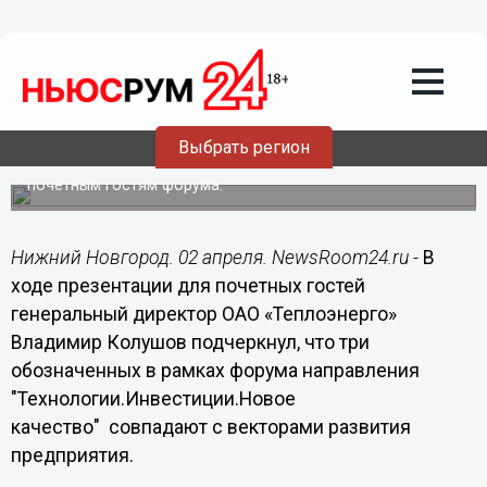
Инновационные проекты,
реализованные ОАО «Теплоэнерго»,
вызвали большой интерес у гостей и
участников Всероссийского форума
ЖКХ
Выбрать регион
Генеральный директор ОАО «Теплоэнерго» Владимир
Колушов рассказал о реализованных проектах компании
почетным гостям форума.
Нижний Новгород. 02 апреля. NewsRoom24.ru -
В
ходе презентации для почетных гостей
генеральный директор ОАО «Теплоэнерго»
Владимир Колушов подчеркнул, что три
обозначенных в рамках форума направления
"Технологии.Инвестиции.Новое
качество" совпадают с векторами развития
предприятия.