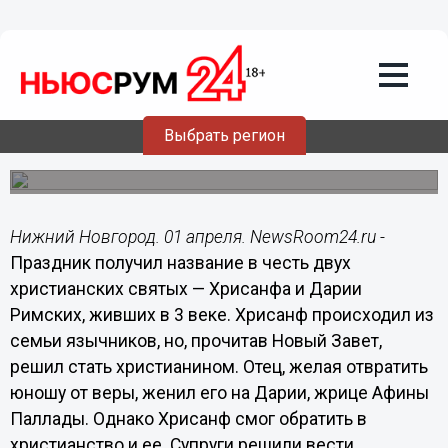
Общество
01.04.2014
06:00
1 апреля - Дарья Грязная по народному
календарю
Выбрать регион
Грязной Дарью называют за то, что к этому дню уже
активно тают снега.
Нижний Новгород. 01 апреля. NewsRoom24.ru -
Праздник получил название в честь двух
христианских святых — Хрисанфа и Дарии
Римских, живших в 3 веке. Хрисанф происходил из
семьи язычников, но, прочитав Новый Завет,
решил стать христианином. Отец, желая отвратить
юношу от веры, женил его на Дарии, жрице Афины
Паллады. Однако Хрисанф смог обратить в
христианство и ее. Супруги решили вести