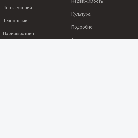
Недвижимость
Лента мнений
Культура
Технологии
Подробно
Происшествия
Здоровье
Экономика
ПОДПИСКА
Подпишись на рассылку NEWSROOM24
и будь
в курсе новостей в своём городе:
Подписаться
© 2012 - 2025 ООО "Ньюсрум" (ИА Newsroom24 (Ньюсрум24).
Учредитель — ООО "Ньюсрум"
Свидетельство о регистрации СМИ ИА № ФС 77 - 45920 от 22.07.2011г.
выдано Федеральной службой по надзору в сфере связи,