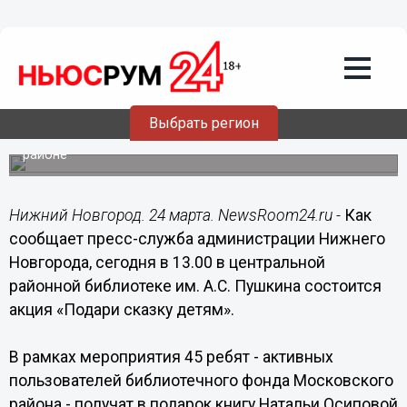
Общество
24.03.2014
09:29
Книгу сказок от Лапохвоста подарят 45
юным нижегородцам
Выбрать регион
Акция «Подари сказку детям» состоится в Московском
районе
Нижний Новгород. 24 марта. NewsRoom24.ru -
Как
сообщает пресс-служба администрации Нижнего
Новгорода, сегодня в 13.00 в центральной
районной библиотеке им. А.С. Пушкина состоится
акция «Подари сказку детям».
В рамках мероприятия 45 ребят - активных
пользователей библиотечного фонда Московского
района - получат в подарок книгу Натальи Осиповой