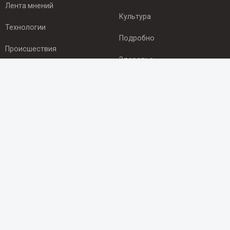
Лента мнений
Культура
Технологии
Подробно
Происшествия
Здоровье
Экономика
ПОДПИСКА
Подпишись на рассылку NEWSROOM24
и будь
в курсе новостей в своём городе:
Подписаться
© 2012 - 2025 ООО "Ньюсрум" (ИА Newsroom24 (Ньюсрум24).
Учредитель — ООО "Ньюсрум"
Свидетельство о регистрации СМИ ИА № ФС 77 - 45920 от 22.07.2011г.
выдано Федеральной службой по надзору в сфере связи,
информационных технологий и массовый коммуникаций.