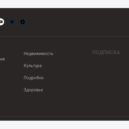
ПОДПИСКА
Недвижимость
вия
Культура
Подробно
Здоровье
едитель — ООО "Ньюсрум"
2011г. выдано Федеральной службой по надзору в сфере связи, информа