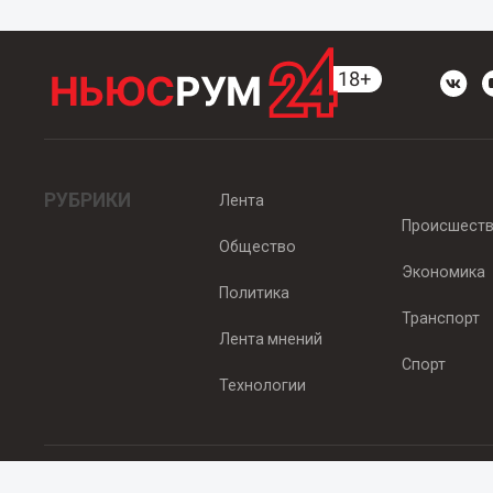
РУБРИКИ
Лента
Происшест
Общество
Экономика
Политика
Транспорт
Лента мнений
Спорт
Технологии
© 2012 - 2025 ООО "Ньюсрум" (ИА Newsroom24 (Ньюсрум24). Учр
Свидетельство о регистрации СМИ ИА № ФС 77 - 45920 от 22.07.