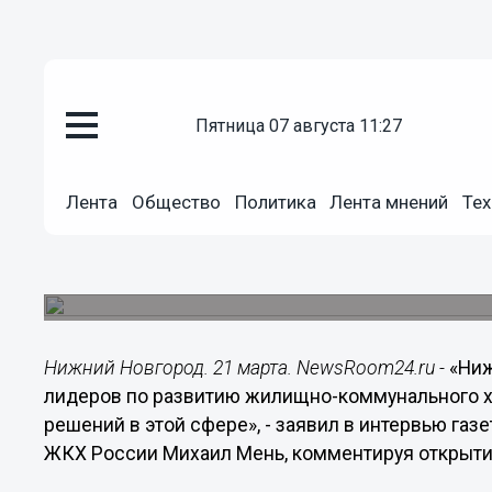
Общество
пятница 07 августа 11:27
21.03.2014
20:30
Нижегородская область на сег
Лента
Общество
Политика
Лента мнений
Тех
развитию жилищно-коммунальн
Министр строительства и ЖКХ России Михаил 
Всероссийского форума ЖКХ.
Нижний Новгород. 21 марта. NewsRoom24.ru -
«Ниж
лидеров по развитию жилищно-коммунального 
решений в этой сфере», - заявил в интервью га
ЖКХ России Михаил Мень, комментируя открыт