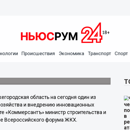
одня один из лидеров по
нологии
Происшествия
Экономика
Транспорт
Спорт
ого хозяйства, - Мень
Мень прокомментировал открытие
Т
егородская область на сегодня один из
хозяйства и внедрению инновационных
зете «Коммерсантъ» министр строительства и
ие Всероссийского форума ЖКХ.