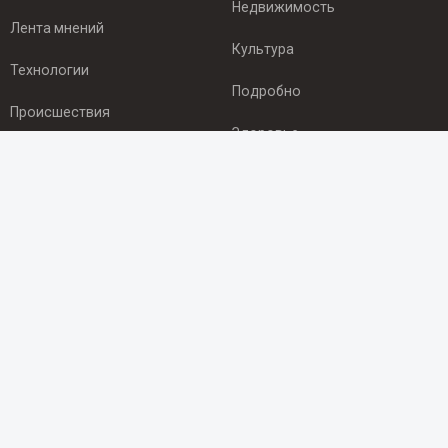
Недвижимость
Лента мнений
Культура
Технологии
Подробно
Происшествия
Здоровье
Экономика
ПОДПИСКА
Подпишись на рассылку NEWSROOM24
и будь
в курсе новостей в своём городе:
Подписаться
© 2012 - 2025 ООО "Ньюсрум" (ИА Newsroom24 (Ньюсрум24).
Учредитель — ООО "Ньюсрум"
Свидетельство о регистрации СМИ ИА № ФС 77 - 45920 от 22.07.2011г.
выдано Федеральной службой по надзору в сфере связи,