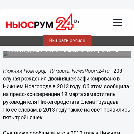
Общество
19.03.2014
15:36
Более 200 случаев рождения
двойняшек зарегистрировано в
Выбрать регион
Нижнем Новгороде в 2013 году
В 2013 году также на свет появились пять тройняшек.
Нижний Новгород. 19 марта. NewsRoom24.ru -
203
случая рождения двойняшек зафиксировано в
Нижнем Новгороде в 2013 году. Об этом сообщила
на пресс-конференции 19 марта заместитель
руководителя Нижегородстата Елена Груздева.
По ее словам, в 2013 году также на свет появились
пять тройняшек.
Она также сообщила, что в 2013 году в Нижнем