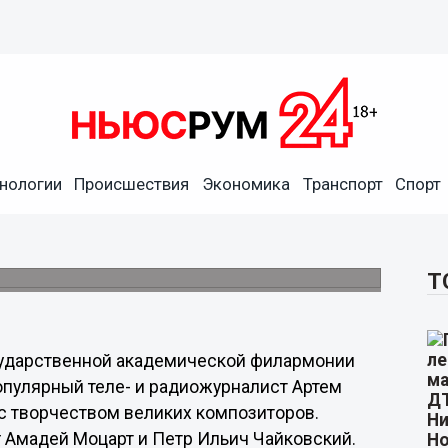
нологии
Происшествия
Экономика
Транспорт
Спорт
алист Артем Варгафтик
царте и Чайковском
кий симфонический оркестр филармонии.
Т
сударственной академической филармонии
опулярный теле- и радиожурналист Артем
с творчеством великих композиторов.
г Амадей Моцарт и Петр Ильич Чайковский.