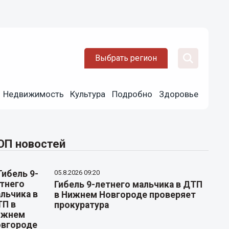
Выбрать регион
Недвижимость
Культура
Подробно
Здоровье
ОП новостей
05.8.2026 09:20
Гибель 9-летнего мальчика в ДТП
в Нижнем Новгороде проверяет
прокуратура