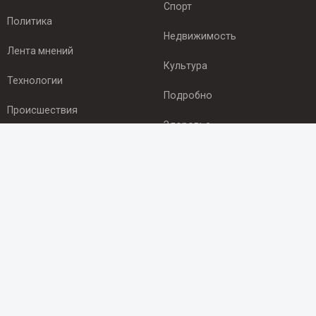
Спорт
Политика
Недвижимость
Лента мнений
Культура
Технологии
Подробно
Происшествия
Здоровье
Экономика
ПОДПИСКА
Подпишись на рассылку NEWSROOM24
и будь
в курсе новостей в своём городе:
Подписаться
© 2012 - 2025 ООО "Ньюсрум" (ИА Newsroom24 (Ньюсрум24).