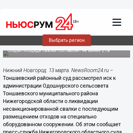
Общество
13.03.2014
16:12
Администрация сельсовета
ликвидирует свалку бытовых отходов
Выбрать регион
по решению суда
Общая площадь свалки составляет не менее 2 га.
Нижний Новгород. 13 марта. NewsRoom24.ru –
Тоншаевский районный суд рассмотрел иск к
администрации Одошнурского сельсовета
Тоншаевского муниципального района
Нижегородской области о ликвидации
несанкционированной свалки с последующим
размещением отходов на специально
оборудованном сооружении. Об этом сообщает
пресс-служба Нижегородского областного суда.