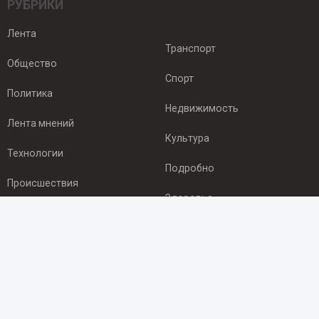
РУБРИКИ
Лента
Транспорт
Общество
Спорт
Политика
Недвижимость
Лента мнений
Культура
Технологии
Подробно
Происшествия
Здоровье
Экономика
ПОДПИСКА
Подпишись на рассылку NEWSROOM24
и будь
в курсе новостей в своём городе: