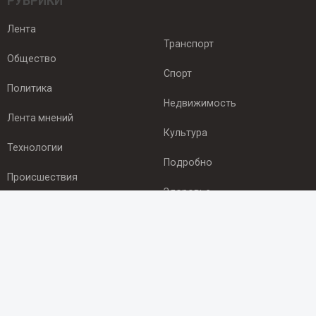
РУБРИКИ
Лента
Транспорт
Общество
Спорт
Политика
Недвижимость
Лента мнений
Культура
Технологии
Подробно
Происшествия
Здоровье
Экономика
ПОДПИСКА
Подпишись на рассылку NEWSROOM24
и будь
в курсе новостей в своём городе: