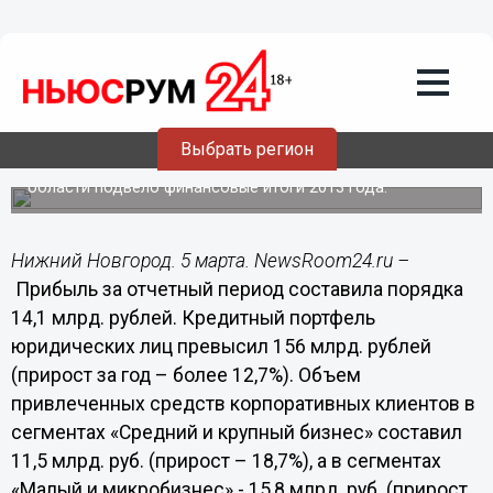
Общество
05.03.2014
10:21
В 2013 году Сбербанк в Нижегородской
области увеличил долю на рынке
кредитования
Выбрать регион
Головное отделение Сбербанка по Нижегородской
области подвело финансовые итоги 2013 года.
Нижний Новгород. 5 марта. NewsRoom24.ru –
Прибыль за отчетный период составила порядка
14,1 млрд. рублей. Кредитный портфель
юридических лиц превысил 156 млрд. рублей
(прирост за год – более 12,7%). Объем
привлеченных средств корпоративных клиентов в
сегментах «Средний и крупный бизнес» составил
11,5 млрд. руб. (прирост – 18,7%), а в сегментах
«Малый и микробизнес» - 15,8 млрд. руб. (прирост