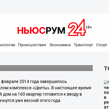
товится к вводу в
нологии
Происшествия
Экономика
Транспорт
Спорт
лану
ционном жилом доме на 160 квартир
Т
 феврале 2014 года завершилось
илом комплексе «Цветы». В настоящее время
дом на 160 квартир готовится к вводу в
чнутся уже весной этого года.