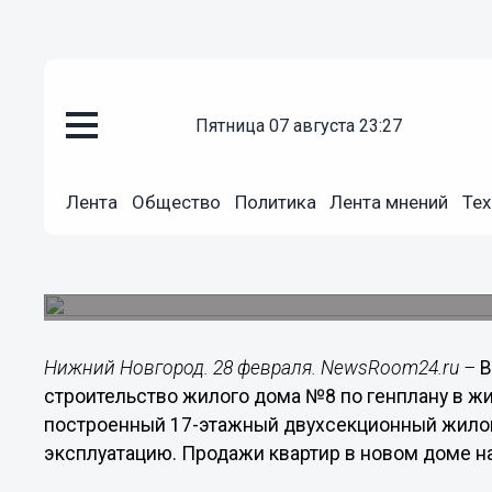
Общество
пятница 07 августа 23:27
28.02.2014
13:27
В жилом комплексе «Цветы» го
Лента
Общество
Политика
Лента мнений
Тех
эксплуатацию дом №8 по генп
Продажи квартир в новом 17-этажном двухсек
начнутся весной 2014 года.
Нижний Новгород. 28 февраля. NewsRoom24.ru –
В
строительство жилого дома №8 по генплану в ж
построенный 17-этажный двухсекционный жилой 
эксплуатацию. Продажи квартир в новом доме на