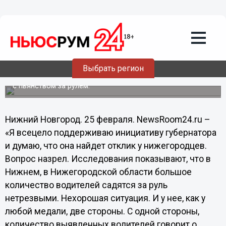
Пьянство за рулем должно
наказываться условным сроком или
исправительными работами, - Дейч
Сопредседатель Нижегородской региональной
общественной организации "Автодвижение" Александр
Выбрать регион
Дейч прокомментировал инициативу Валерия Шанцева
совместно с нижегородцами обсудить меры по борьбе
с пьянством за рулем.
Нижний Новгород. 25 февраля. NewsRoom24.ru –
«Я всецело поддерживаю инициативу губернатора
и думаю, что она найдет отклик у нижегородцев.
Вопрос назрел. Исследования показывают, что в
Нижнем, в Нижегородской области большое
количество водителей садятся за руль
нетрезвыми. Нехорошая ситуация. И у нее, как у
любой медали, две стороны. С одной стороны,
количество выявленных водителей говорит о