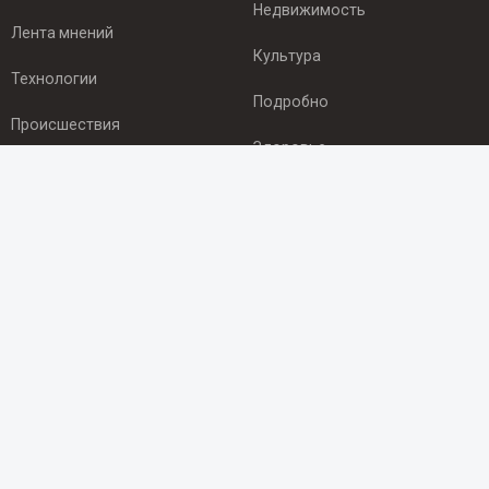
Недвижимость
Лента мнений
Культура
Технологии
Подробно
Происшествия
Здоровье
Экономика
ПОДПИСКА
Подпишись на рассылку NEWSROOM24
и будь
в курсе новостей в своём городе:
Подписаться
© 2012 - 2025 ООО "Ньюсрум" (ИА Newsroom24 (Ньюсрум24).
Учредитель — ООО "Ньюсрум"
Свидетельство о регистрации СМИ ИА № ФС 77 - 45920 от 22.07.2011г.
выдано Федеральной службой по надзору в сфере связи,