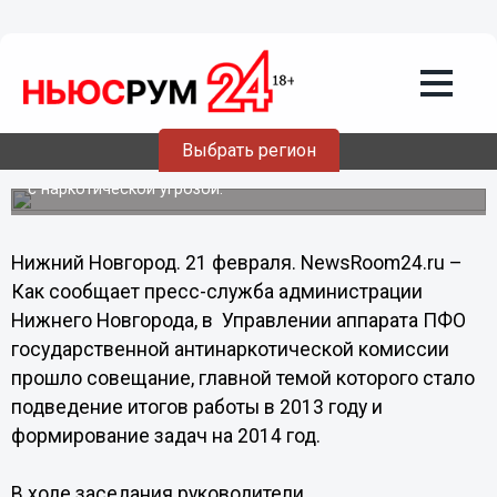
Проводимые администрацией
Нижнего Новгорода мероприятия
позволили сохранить наркоситуацию в
городе под контролем, - Ульянов
Начальник управления по безопасности и
Выбрать регион
мобилизационной подготовке награжден
благодарственным письмом за большой вклад в борьбе
с наркотической угрозой.
Нижний Новгород. 21 февраля. NewsRoom24.ru –
Как сообщает пресс-служба администрации
Нижнего Новгорода, в Управлении аппарата ПФО
государственной антинаркотической комиссии
прошло совещание, главной темой которого стало
подведение итогов работы в 2013 году и
формирование задач на 2014 год.
В ходе заседания руководители