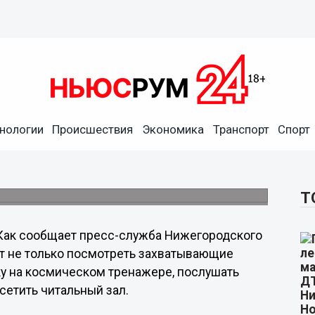
нологии
Происшествия
Экономика
Транспорт
Спорт
крывается для
рономии
 Интернете.
Т
ак сообщает пресс-служба Нижегородского
ет не только посмотреть захватывающие
у на космическом тренажере, послушать
сетить читальный зал.