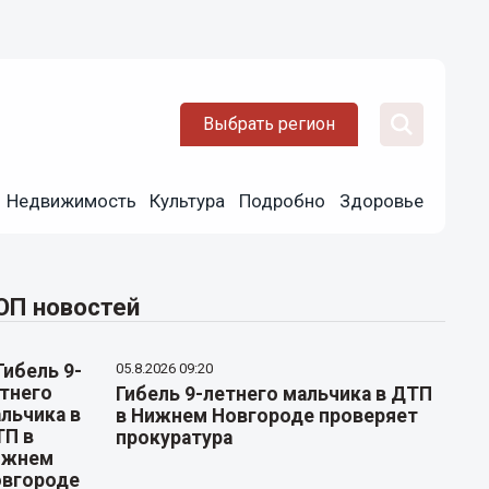
Выбрать регион
Недвижимость
Культура
Подробно
Здоровье
ОП новостей
05.8.2026 09:20
Гибель 9-летнего мальчика в ДТП
в Нижнем Новгороде проверяет
прокуратура