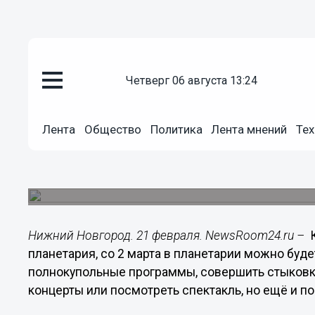
четверг 06 августа 13:24
Общество
21.02.2014
16:58
Лента
Общество
Политика
Лента мнений
Тех
Читальный зал планетария от
нижегородских любителей аст
Эти книги и журналы не так-то легко отыскать в
Нижний Новгород. 21 февраля. NewsRoom24.ru –
К
планетария, со 2 марта в планетарии можно буд
полнокупольные программы, совершить стыковк
концерты или посмотреть спектакль, но ещё и по