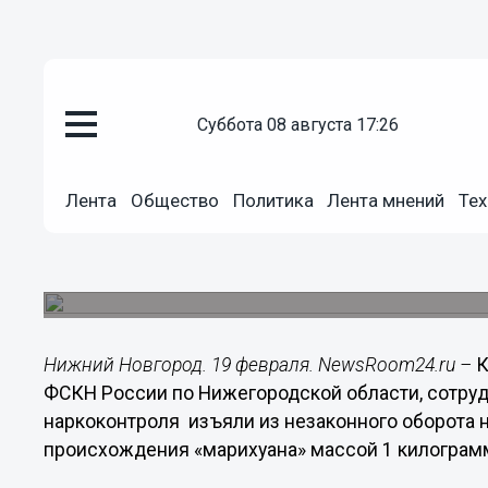
суббота 08 августа 17:26
Общество
19.02.2014
10:56
Лента
Общество
Политика
Лента мнений
Тех
Более 1,5 килограммов мариху
наркозависимого нижегородца
Мужчина выращивал коноплю в парнике на ого
Нижний Новгород. 19 февраля. NewsRoom24.ru –
К
ФСКН России по Нижегородской области, сотру
наркоконтроля изъяли из незаконного оборота 
происхождения «марихуана» массой 1 килограм