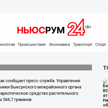
нологии
Происшествия
Экономика
Транспорт
Спорт
аны изъято у
роде.
Т
ак сообщает пресс-служба Управления
дники Выксунского межрайонного органа
наркотическое средство растительного
м 566,7 граммов.