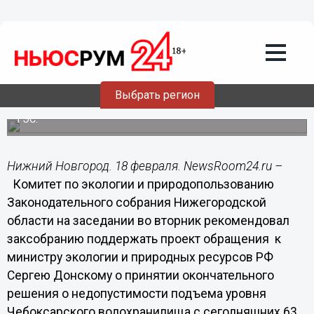
18.02.2014
17:17
Депутаты заксобрания Нижегородской
области обсудят обращение к
министру экологии РФ Сергею
Донскому
Выбрать регион
Депутаты хотят поставить окончательную точку в
вопросе о недопустимости достройки Чебоксарской
ГЭС.
Нижний Новгород. 18 февраля. NewsRoom24.ru –
Комитет по экологии и природопользованию
Законодательного собрания Нижегородской
области на заседании во вторник рекомендовал
заксобранию поддержать проект обращения к
министру экологии и природных ресурсов РФ
Сергею Донскому о принятии окончательного
решения о недопустимости подъема уровня
Чебоксарского водохранилища с сегодняшних 63