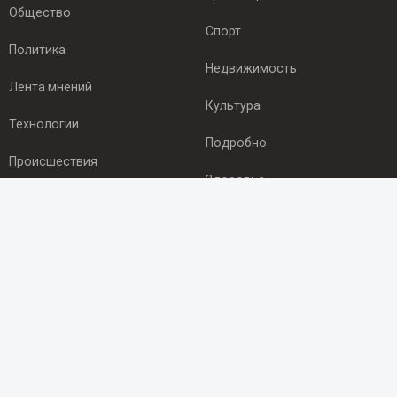
Общество
Спорт
Политика
Недвижимость
Лента мнений
Культура
Технологии
Подробно
Происшествия
Здоровье
Экономика
ПОДПИСКА
Подпишись на рассылку NEWSROOM24
и будь
в курсе новостей в своём городе:
Подписаться