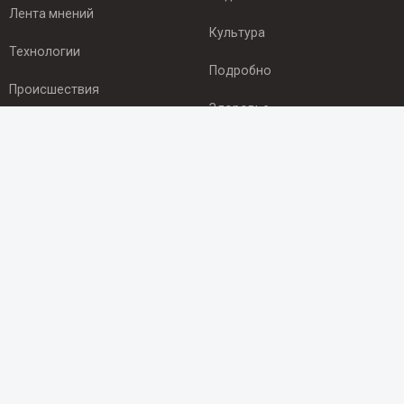
Лента мнений
Культура
Технологии
Подробно
Происшествия
Здоровье
Экономика
ПОДПИСКА
Подпишись на рассылку NEWSROOM24
и будь
в курсе новостей в своём городе:
Подписаться
© 2012 - 2025 ООО "Ньюсрум" (ИА Newsroom24 (Ньюсрум24).
Учредитель — ООО "Ньюсрум"
Свидетельство о регистрации СМИ ИА № ФС 77 - 45920 от 22.07.2011г.
выдано Федеральной службой по надзору в сфере связи,
информационных технологий и массовый коммуникаций.