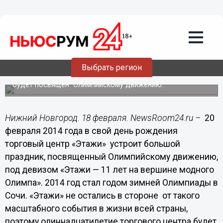
Общество
18.02.2014
14:07
Торговый центр «Этажи» приглашает
на праздник моды и спорта
Выбрать регион
Праздник в честь одиннадцатилетия торгового центра
будет посвящен Олимпийскому движению.
Нижний Новгород. 18 февраля. NewsRoom24.ru –
20
февраля 2014 года в свой день рождения
торговый центр «Этажи» устроит большой
праздник, посвященный Олимпийскому движению,
под девизом «Этажи — 11 лет на вершине модного
Олимпа». 2014 год стал годом зимней Олимпиады в
Сочи. «Этажи» не остались в стороне от такого
масштабного события в жизни всей страны,
поэтому одиннадцатилетие торгового центра будет