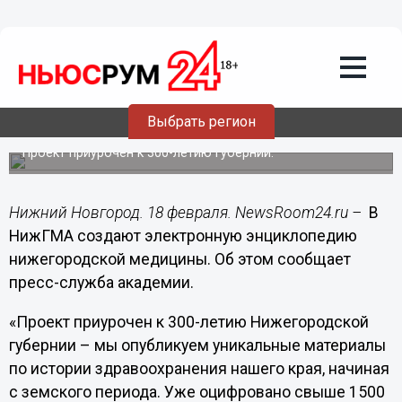
Общество
18.02.2014
11:44
Электронную энциклопедию
нижегородской медицины создают в
Выбрать регион
НижГМА
Проект приурочен к 300-летию губернии.
Нижний Новгород. 18 февраля. NewsRoom24.ru –
В
НижГМА создают электронную энциклопедию
нижегородской медицины. Об этом сообщает
пресс-служба академии.
«Проект приурочен к 300-летию Нижегородской
губернии – мы опубликуем уникальные материалы
по истории здравоохранения нашего края, начиная
с земского периода. Уже оцифровано свыше 1500