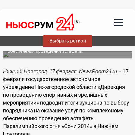
17.02.2014
16:39
Проведение эстафеты
Паралимпийского огня «Сочи 2014» в
Нижнем Новгороде обойдется
примерно в 4 миллиона рублей
Выбрать регион
17 февраля будет выбран подрядчик для комплексного
обеспечения проведения эстафеты.
Нижний Новгород. 17 февраля. NewsRoom24.ru –
17
февраля государственное автономное
учреждение Нижегородской области «Дирекция
по проведению спортивных и зрелищных
мероприятий» подводит итоги аукциона по выбору
подрядчика на оказание услуг по комплексному
обеспечению проведения эстафеты
Паралимпийского огня «Сочи 2014» в Нижнем
Новгороде.