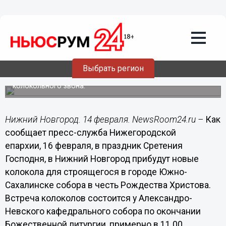
Общество
14.02.2014
11:48
Новые колокола для собора в Южно-
Сахалинске проследуют через Нижний
Новгород
Выбрать регион
Желающий смогут попробовать себя в искусстве
колокольного звона.
Нижний Новгород. 14 февраля. NewsRoom24.ru –
Как
сообщает пресс-служба Нижегородской
епархии, 16 февраля, в праздник Сретения
Господня, в Нижний Новгород прибудут новые
колокола для строящегося в городе Южно-
Сахалинске собора в честь Рождества Христова.
Встреча колоколов состоится у Александро-
Невского кафедрального собора по окончании
Божественной литургии, примерно в 11.00.