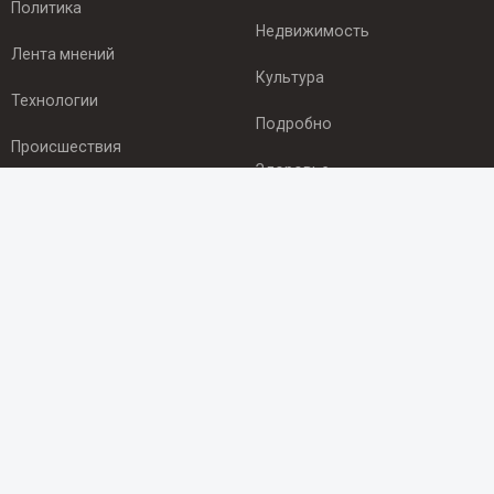
Политика
Недвижимость
Лента мнений
Культура
Технологии
Подробно
Происшествия
Здоровье
Экономика
ПОДПИСКА
Подпишись на рассылку NEWSROOM24
и будь
в курсе новостей в своём городе:
Подписаться
© 2012 - 2025 ООО "Ньюсрум" (ИА Newsroom24 (Ньюсрум24).
Учредитель — ООО "Ньюсрум"