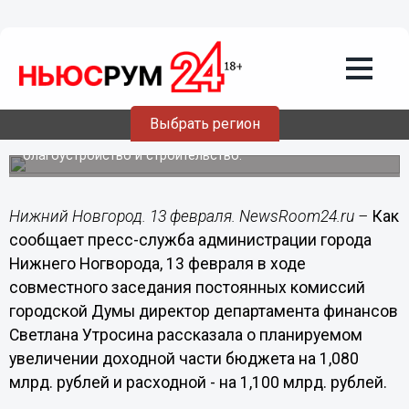
Основную корректировку бюджета
планируем провести в марте, когда
станет известно, сколько средств
будет выделено муниципалитету из
регионального бюджета, - Кондрашов
Выбрать регион
В 2014 году администрация города направит большую
часть средств на образование, ремонт дорог,
благоустройство и строительство.
Нижний Новгород. 13 февраля. NewsRoom24.ru –
Как
сообщает пресс-служба администрации города
Нижнего Ногворода, 13 февраля в ходе
совместного заседания постоянных комиссий
городской Думы директор департамента финансов
Светлана Утросина рассказала о планируемом
увеличении доходной части бюджета на 1,080
млрд. рублей и расходной - на 1,100 млрд. рублей.