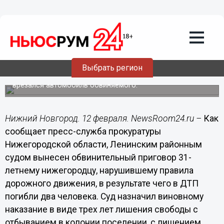
Общество
12.02.2014
15:40
Три года проведет в колонии водитель,
виновный в гибели двух нижегородцев
Выбрать регион
Погибли пассажир и водитель мотоцикла, в который
врезался автомобиль обвиняемого.
Нижний Новгород. 12 февраля. NewsRoom24.ru –
Как
сообщает пресс-служба прокуратуры
Нижегородской области, Ленинским районным
судом вынесен обвинительный приговор 31-
летнему нижегородцу, нарушившему правила
дорожного движения, в результате чего в ДТП
погибли два человека. Суд назначил виновному
наказание в виде трех лет лишения свободы с
отбыванием в колонии поселении, с лишением