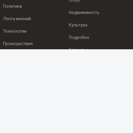
Спорт
Политика
Недвижимость
Лента мнений
Культура
Технологии
Подробно
Происшествия
Здоровье
Экономика
ПОДПИСКА
Подпишись на рассылку NEWSROOM24
и будь
в курсе новостей в своём городе:
Подписаться
© 2012 - 2025 ООО "Ньюсрум" (ИА Newsroom24 (Ньюсрум24).