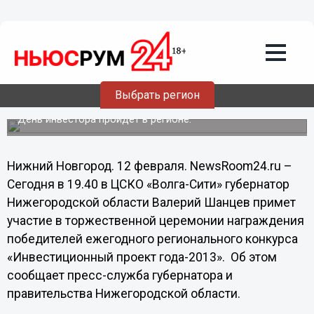
Общество
12.02.2014
07:20
Лучшие инвестиционные проекты
Выбрать регион
отметят в Нижегородской области
День инвестора пройдет в регионе.
Нижний Новгород. 12 февраля. NewsRoom24.ru –
Сегодня в 19.40 в ЦСКО «Волга-Сити» губернатор
Нижегородской области Валерий Шанцев примет
участие в торжественной церемонии награждения
победителей ежегодного регионального конкурса
«Инвестиционный проект года-2013». Об этом
сообщает пресс-служба губернатора и
правительства Нижегородской области.