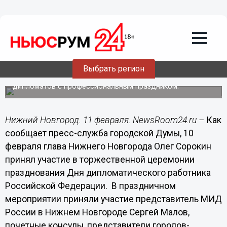
Общество
11.02.2014
11:16
Миссия дипломатов - защита
инвестиций и культурный обмен, -
Сорокин
Выбрать регион
Глава города Олег Сорокин поздравил нижегородских
дипломатов с профессиональным праздником.
Нижний Новгород. 11 февраля. NewsRoom24.ru –
Как
сообщает пресс-служба городской Думы, 10
февраля глава Нижнего Новгорода Олег Сорокин
принял участие в торжественной церемонии
празднования Дня дипломатического работника
Российской Федерации. В праздничном
мероприятии приняли участие представитель МИД
России в Нижнем Новгороде Сергей Малов,
почетные консулы, представители городов-