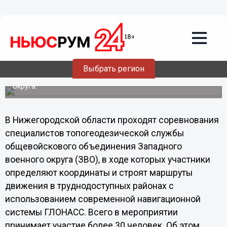
Общество
08.02.2014
18:04
Военные тестируют систему ГЛОНАСС
в лесах Нижегородской области
В Нижегородской области проходят соревнования
Выбрать регион
специалистов топогеодезической службы
общевойскового объединения Западного военного
округа.
В Нижегородской области проходят соревнования
специалистов топогеодезической службы
общевойскового объединения Западного
военного округа (ЗВО), в ходе которых участники
определяют координаты и строят маршруты
движения в труднодоступных районах с
использованием современной навигационной
системы ГЛОНАСС. Всего в мероприятии
принимает участие более 30 человек. Об этом