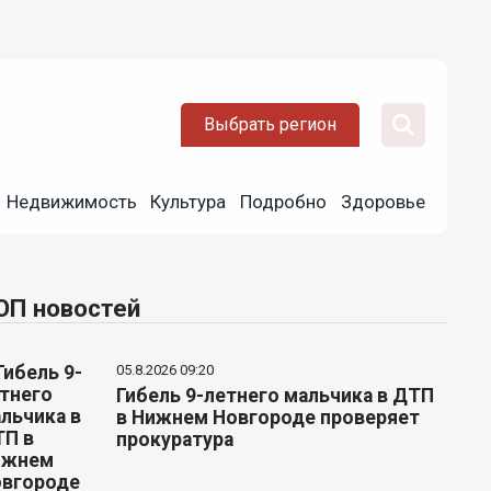
Выбрать регион
Недвижимость
Культура
Подробно
Здоровье
ОП новостей
05.8.2026 09:20
Гибель 9-летнего мальчика в ДТП
в Нижнем Новгороде проверяет
прокуратура