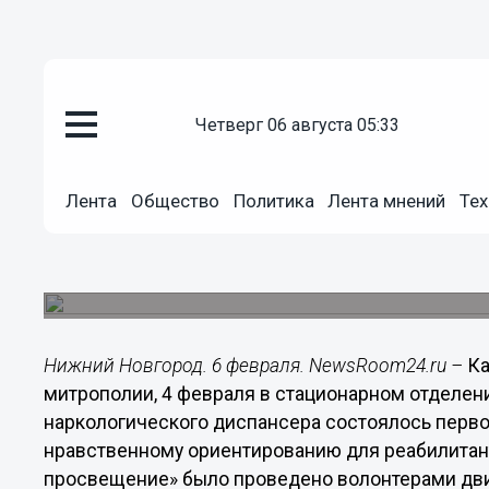
Общество
четверг 06 августа 05:33
06.02.2014
11:10
Нижегородцы, проходящие лече
Лента
Общество
Политика
Лента мнений
Тех
будут участвовать в волонтерс
Состоялось первое в этом году занятие по ду
реабилитантов.
Нижний Новгород. 6 февраля. NewsRoom24.ru –
Ка
митрополии, 4 февраля в стационарном отделен
наркологического диспансера состоялось первое
нравственному ориентированию для реабилитант
просвещение» было проведено волонтерами д