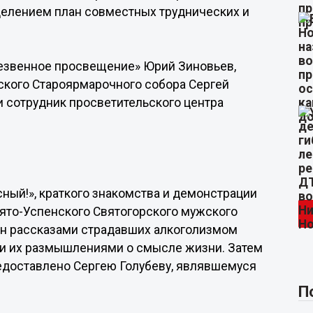
делением план совместных труднических и
резвенное просвещение» Юрий Зиновьев,
ского Староярмарочного собора Сергей
и сотрудник просветительского центра
ный!», краткого знакомства и демонстрации
ято-Успенского Святогорского мужского
ен рассказами страдавших алкоголизмом
у и их размышлениями о смысле жизни. Затем
едоставлено Сергею Голубеву, являвшемуся
П