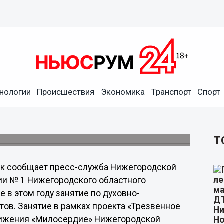
ние в наркодиспансере,
нологии
Происшествия
Экономика
Транспорт
Спорт
ких поездках
ховно-нравственному ориентированию для
Т
к сообщает пресс-служба Нижегородской
ии № 1 Нижегородского областного
 в этом году занятие по духовно-
ов. Занятие в рамках проекта «Трезвенное
вижения «Милосердие» Нижегородской