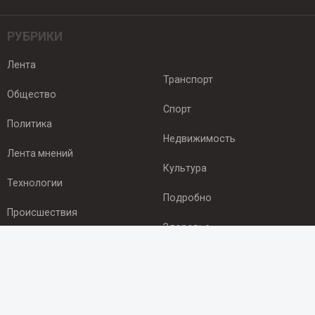
РУБРИКИ
Лента
Транспорт
Общество
Спорт
Политика
Недвижимость
Лента мнений
Культура
Технологии
Подробно
Происшествия
Здоровье
Экономика
ПОДПИСКА
Подпишись на рассылку NEWSROOM24
и будь
в курсе новостей в своём городе: