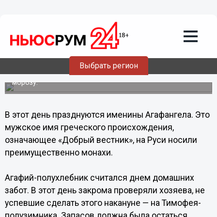
Общество
05.02.2014
06:00
5 февраля - Агафий-полухлебник по
народному календарю
Выбрать регион
Если утром в этот день кричит синица — это к сильному
морозу.
В этот день празднуются именины Агафангела. Это
мужское имя греческого происхождения,
означающее «Добрый вестник», на Руси носили
преимущественно монахи.
Агафий-полухлебник считался днем домашних
забот. В этот день закрома проверяли хозяева, не
успевшие сделать этого накануне — на Тимофея-
полузимника. Запасов должна была остаться