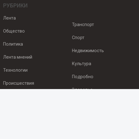
РУБРИКИ
Лента
Транспорт
Общество
Спорт
Политика
Недвижимость
Лента мнений
Культура
Технологии
Подробно
Происшествия
Здоровье
Экономика
ПОДПИСКА
Подпишись на рассылку NEWSROOM24
и будь
в курсе новостей в своём городе: