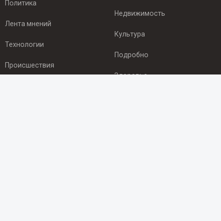
Политика
Недвижимость
Лента мнений
Культура
Технологии
Подробно
Происшествия
Здоровье
Экономика
ПОДПИСКА
Подпишись на рассылку NEWSROOM24
и будь
в курсе новостей в своём городе:
Подписаться
© 2012 - 2025 ООО "Ньюсрум" (ИА Newsroom24 (Ньюсрум24).
Учредитель — ООО "Ньюсрум"