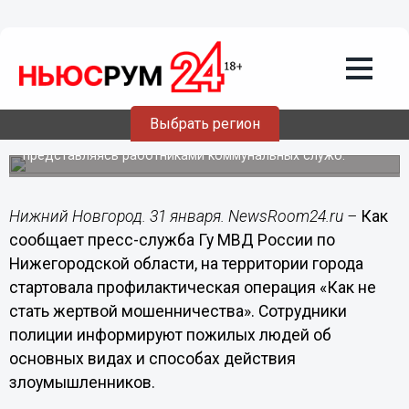
Общество
31.01.2014
12:59
Нижегородским пенсионерам
рассказали об уловках мошенников
Выбрать регион
Часто мошенники входят в доверие к пожилым людям,
представляясь работниками коммунальных служб.
Нижний Новгород. 31 января. NewsRoom24.ru –
Как
сообщает пресс-служба Гу МВД России по
Нижегородской области, на территории города
стартовала профилактическая операция «Как не
стать жертвой мошенничества». Сотрудники
полиции информируют пожилых людей об
основных видах и способах действия
злоумышленников.