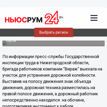
27.01.2014
17:42
КамАЗ насмерть сбил дорожного
рабочего в Нижегородской области
Закончено расследование смертельного несчастного
случая, произошедшего с дорожным рабочим во время
Выбрать регион
ремонтных работ в Семеновском районе на 111-ом
километре автодороги Нижний Новгород - Шахунья -
Киров.
По информации пресс-службы Государственной
инспекции труда в Нижегородской области,
бригада работников компании "Вираж" выехала на
участок для устранения дорожной колейности.
Выставив на полосу движения знак объезда
движения, дорожная техника разместилась на
правой полосе движения, а дорожный работник
непосредственно находился на обочине,
подготавливая инструмент к работе.