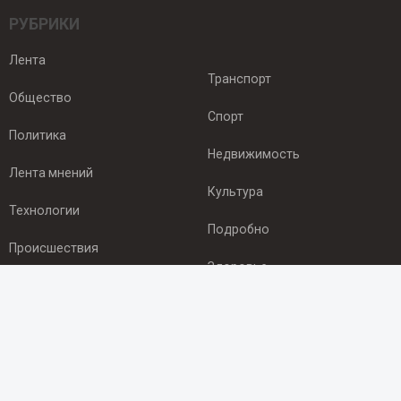
РУБРИКИ
Лента
Транспорт
Общество
Спорт
Политика
Недвижимость
Лента мнений
Культура
Технологии
Подробно
Происшествия
Здоровье
Экономика
ПОДПИСКА
Подпишись на рассылку NEWSROOM24
и будь
в курсе новостей в своём городе: