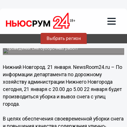
Общество
21.01.2014
18:10
Снег будут убирать в Нижнем
Новгороде в ночь с 21 на 22 января
Выбрать регион
Департамент по дорожному хозяйству информирует о
проведении снегоуборочных работ/
Нижний Новгород. 21 января. NewsRoom24.ru – По
информации департамента по дорожному
хозяйству администрации Нижнего Новгорода
сегодня, 21 января с 20.00 до 5.00 22 января будет
производиться уборка и вывоз снега с улиц
города.
В целях обеспечения своевременной уборки снега
и повышения качества содержания улично-