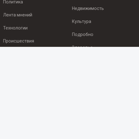
Политика
Недвижимость
Лента мнений
Культура
Технологии
Подробно
Происшествия
Здоровье
Экономика
ПОДПИСКА
Подпишись на рассылку NEWSROOM24
и будь
в курсе новостей в своём городе:
Подписаться
© 2012 - 2025 ООО "Ньюсрум" (ИА Newsroom24 (Ньюсрум24).
Учредитель — ООО "Ньюсрум"