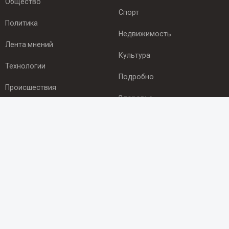
Общество
Спорт
Политика
Недвижимость
Лента мнений
Культура
Технологии
Подробно
Происшествия
Здоровье
Экономика
ПОДПИСКА
Подпишись на рассылку NEWSROOM24
и будь
в курсе новостей в своём городе:
Подписаться