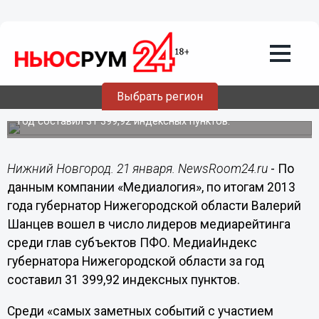
21.01.2014
16:02
Валерий Шанцев вошел в число
лидеров медиарейтинга среди глав
субъектов ПФО по итогам 2013 года –
Медиалогия
Выбрать регион
МедиаИндекс губернатора Нижегородской области за
год составил 31 399,92 индексных пунктов.
Нижний Новгород. 21 января. NewsRoom24.ru
- По
данным компании «Медиалогия», по итогам 2013
года губернатор Нижегородской области Валерий
Шанцев вошел в число лидеров медиарейтинга
среди глав субъектов ПФО. МедиаИндекс
губернатора Нижегородской области за год
составил 31 399,92 индексных пунктов.
Среди «самых заметных событий с участием