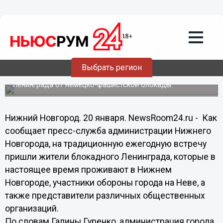
Встреча с участниками обороны и
жителями блокадного Ленинграда
состоялась в администрации Нижнего
Новгорода
Начальник управления по труду и работе с населением
Выбрать регион
Галина Гуренко провела торжественное собрание,
посвященное 70-й годовщине полного освобождения
Ленинграда от немецко-фашистской блокады.
Нижний Новгород. 20 января. NewsRoom24.ru - Как
сообщает пресс-служба администрации Нижнего
Новгорода, на традиционную ежегодную встречу
пришли жители блокадного Ленинграда, которые в
настоящее время проживают в Нижнем
Новгороде, участники обороны города на Неве, а
также представители различных общественных
организаций.
По словам Галины Гуренко, администрация города