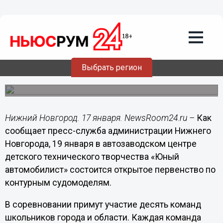
Соревнования по контурным
судомоделям состоятся в Нижнем
Новгороде
Самоходные модели военных и гражданских судов,
подводных лодок будут запущены в техническом
бассейне.
Выбрать регион
Нижний Новгород. 17 января. NewsRoom24.ru –
Как
сообщает пресс-служба администрации Нижнего
Новгорода, 19 января в автозаводском центре
детского технического творчества «Юный
автомобилист» состоится открытое первенство по
контурным судомоделям.
В соревновании примут участие десять команд
школьников города и области. Каждая команда