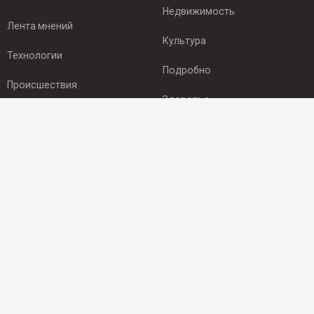
Недвижимость
Лента мнений
Культура
Технологии
Подробно
Происшествия
Здоровье
Экономика
ПОДПИСКА
Подпишись на рассылку NEWSROOM24
и будь
в курсе новостей в своём городе:
Подписаться
© 2012 - 2025 ООО "Ньюсрум" (ИА Newsroom24 (Ньюсрум24).
Учредитель — ООО "Ньюсрум"
Свидетельство о регистрации СМИ ИА № ФС 77 - 45920 от 22.07.2011г.