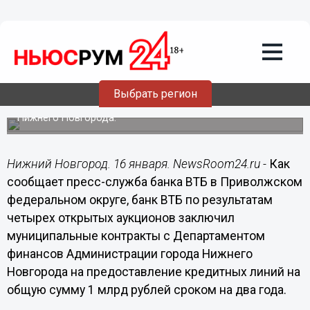
Общество
16.01.2014
12:51
Миллиардный кредит одобрен
Нижнему Новгороду
Заемные средства будут направлены на
Выбрать регион
финансирование дефицита городского бюджета и
погашение муниципальных долговых обязательств
Нижнего Новгорода.
Нижний Новгород. 16 января. NewsRoom24.ru -
Как
сообщает пресс-служба банка ВТБ в Приволжском
федеральном округе, банк ВТБ по результатам
четырех открытых аукционов заключил
муниципальные контракты с Департаментом
финансов Администрации города Нижнего
Новгорода на предоставление кредитных линий на
общую сумму 1 млрд рублей сроком на два года.