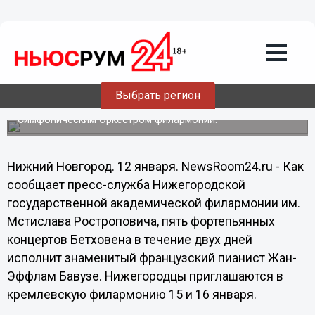
13.01.2014
10:29
Пять фортепьянных концертов
Бетховена исполнит знаменитый
французский пианист в нижегородской
филармонии
Выбрать регион
Пианист выступит совместно с Академическим
Симфоническим Оркестром филармонии.
Нижний Новгород. 12 января. NewsRoom24.ru - Как
сообщает пресс-служба Нижегородской
государственной академической филармонии им.
Мстислава Ростроповича, пять фортепьянных
концертов Бетховена в течение двух дней
исполнит знаменитый французский пианист Жан-
Эффлам Бавузе. Нижегородцы приглашаются в
кремлевскую филармонию 15 и 16 января.