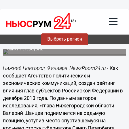
10.01.2014
11:10
Валерий Шанцев усилил свои позиции
в рейтинге влияния глав субъектов
Российской Федерации
Выбрать регион
Валерий Шанцев поднялся на седьмую позицию, уступив
место перешедшему на восьмую строку губернатору
Санкт-Петербурга.
Нижний Новгород. 9 января. NewsRoom24.ru -
Как
сообщает Агентство политических и
экономических коммуникаций, создан рейтинг
влияния глав субъектов Российской Федерации в
декабре 2013 года. По данным авторов
исследования, «глава Нижегородской области
Валерий Шанцев поднимается на седьмую
позицию, уступив место спустившемуся на
восьмую строку губернатору Санкт-Петербурга