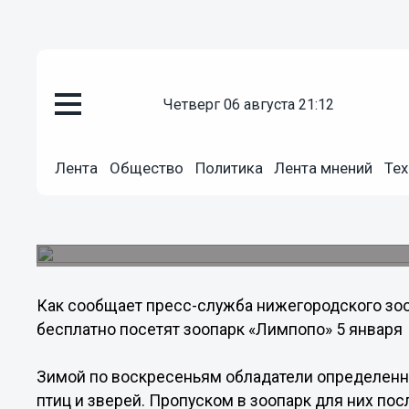
Общество
четверг 06 августа 21:12
02.01.2014
04:05
Нижегородские Анатолии и По
Лента
Общество
Политика
Лента мнений
Тех
зоопарк «Лимпопо» 5 января
Зоопарк возобновил акцию по безвозмездному
обладателями определенных имен.
Как сообщает пресс-служба нижегородского зоо
бесплатно посетят зоопарк «Лимпопо» 5 января
Зимой по воскресеньям обладатели определен
птиц и зверей. Пропуском в зоопарк для них п