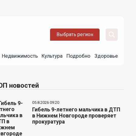
Выбрать регион
Недвижимость
Культура
Подробно
Здоровье
ОП новостей
05.8.2026 09:20
Гибель 9-летнего мальчика в ДТП
в Нижнем Новгороде проверяет
прокуратура