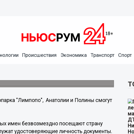
лины бесплатно посетят
нологии
Происшествия
Экономика
Транспорт
Спорт
 посещению страны птиц и зверей
Т
парка "Лимпопо", Анатолии и Полины смогут
ных имен безвозмездно посещают страну
ослужат удостоверяющие личность документы.