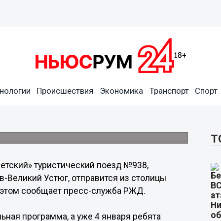
нологии
Происшествия
Экономика
Транспорт
Спорт
в Великий Устюг отправится
я
авится 5 января из Казани.
Т
етский» туристический поезд №938,
-Великий Устюг, отправится из столицы
 этом сообщает пресс-служба РЖД.
ьная программа, а уже 4 января ребята