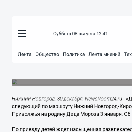
суббота 08 августа 12:41
Общество
30.12.2014
10:40
Лента
Общество
Политика
Лента мнений
Тех
Детский туристический поезд 
из Нижнего Новгорода 3 январ
Еще один спецпоезд на родину Деда Мороза отпр
Нижний Новгород. 30 декабря. NewsRoom24.ru -
«Д
следующий по маршруту Нижний Новгород-Киров
Приволжья на родину Деда Мороза 3 января. Об
По приезду детей ждет насыщенная развлекател