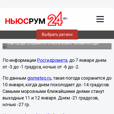
Общество
31.12.2013
19:15
Почти 30 градусов мороза ожидается в
Нижнем Новгороде 12 января
Выбрать регион
В новогодние и рождественские каникулы в Нижнем
Новгороде сохранится относительно теплая погода.
По информации
Росгидромета,
до 7 января днем
от -3 до -1 градуса, ночью от -6 до -2.
По данным
gismeteo.ru,
такая погода сохранится до
10 января, когда днем похолодает до -14 градусов.
Самыми морозными ближайшими днями станут
выходные 11 и 12 января. Днем -21 градусов,
ночью -27 гр.