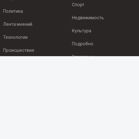
Спорт
Политика
Недвижимость
Лента мнений
Культура
Технологии
Подробно
Происшествия
Здоровье
Экономика
ПОДПИСКА
Подпишись на рассылку NEWSROOM24
и будь
в курсе новостей в своём городе:
Подписаться